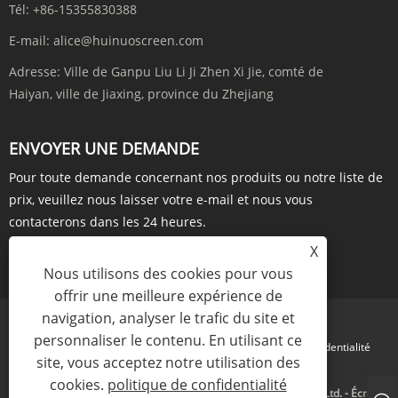
Tél:
+86-15355830388
E-mail:
alice@huinuoscreen.com
Adresse:
Ville de Ganpu Liu Li Ji Zhen Xi Jie, comté de
Haiyan, ville de Jiaxing, province du Zhejiang
ENVOYER UNE DEMANDE
Pour toute demande concernant nos produits ou notre liste de
prix, veuillez nous laisser votre e-mail et nous vous
contacterons dans les 24 heures.
X
ENQUÊTE MAINTENANT
Nous utilisons des cookies pour vous
offrir une meilleure expérience de
navigation, analyser le trafic du site et
personnaliser le contenu. En utilisant ce
Links
Sitemap
RSS
XML
politique de confidentialité
site, vous acceptez notre utilisation des
cookies.
politique de confidentialité
Copyright © 2023 Zhejiang Huinuo Intelligent Technology Co., Ltd. - Écran