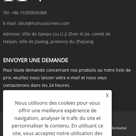
Tél:
+86-15355830388
E-mail:
alice@huinuoscreen.com
Adresse:
Ville de Ganpu Liu Li Ji Zhen Xi Jie, comté de
Haiyan, ville de Jiaxing, province du Zhejiang
ENVOYER UNE DEMANDE
Pour toute demande concernant nos produits ou notre liste de
prix, veuillez nous laisser votre e-mail et nous vous
contacterons dans les 24 heures.
X
ENQUÊTE MAINTENANT
Nous utilisons des cookies pour vous
offrir une meilleure expérience de
navigation, analyser le trafic du site et
personnaliser le contenu. En utilisant ce
Links
Sitemap
RSS
XML
politique de confidentialité
site, vous acceptez notre utilisation des