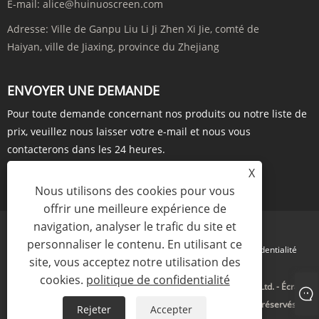
E-mail:
alice@huinuoscreen.com
Adresse:
Ville de Ganpu Liu Li Ji Zhen Xi Jie, comté de
Haiyan, ville de Jiaxing, province du Zhejiang
ENVOYER UNE DEMANDE
Pour toute demande concernant nos produits ou notre liste de
prix, veuillez nous laisser votre e-mail et nous vous
contacterons dans les 24 heures.
X
ENQUÊTE MAINTENANT
Nous utilisons des cookies pour vous
offrir une meilleure expérience de
navigation, analyser le trafic du site et
personnaliser le contenu. En utilisant ce
Links
Sitemap
RSS
XML
politique de confidentialité
site, vous acceptez notre utilisation des
cookies.
politique de confidentialité
Copyright © 2023 Zhejiang Huinuo Intelligent Technology Co., Ltd. - Écran
électrique, écran sur trépied, écran à cadre fixe - Tous droits réservés.
Rejeter
Accepter