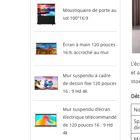
Moustiquaire de porte au
sol 100"16:9
Écran à main 120 pouces
16:9, accroché au mur
L'é
et 
Mur suspendu à cadre
sto
de dessin fixe 120 pouces
16 : 9 Hd 4k
Dét
No
Mur suspendu d'écran
électrique télécommandé
Sp
de 120 pouces 16 : 9 Hd
di
4k
Ma