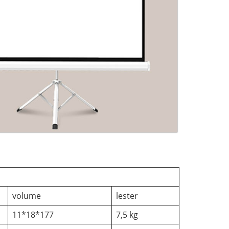
volume
lester
11*18*177
7,5 kg