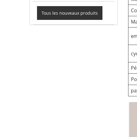
Co
Tous les nouveaux produits
Ma
em
cy
Pé
Po
pa