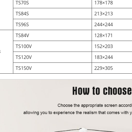
TS70S
178×178
1
TS84S
213×213
TS96S
244×244
TS84V
128×171
TS100V
152×203
3
TS120V
183×244
TS150V
229×305