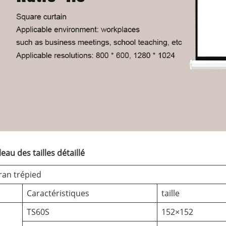
eau des tailles détaillé
ran trépied
Caractéristiques
taille
TS60S
152×152