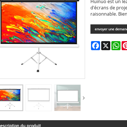
Huinuo est un le
d'écrans de proje
raisonnable. Bie
envoyer une deman
Facebook
X
Wh
escription du produit