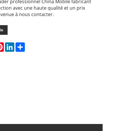
ader professionnel China Mobile fabricant
ction avec une haute qualité et un prix
nvenue à nous contacter.
de
atsApp
Pinterest
LinkedIn
Share